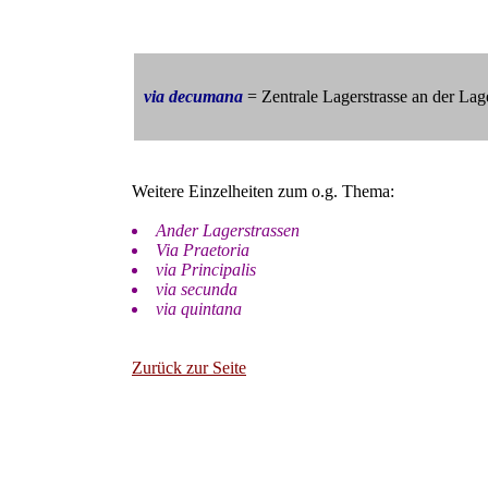
via decumana
= Zentrale Lagerstrasse an der Lag
Weitere Einzelheiten zum o.g. Thema:
Ander Lagerstrassen
Via Praetoria
via Principalis
via secunda
via quintana
Zurück zur Seite